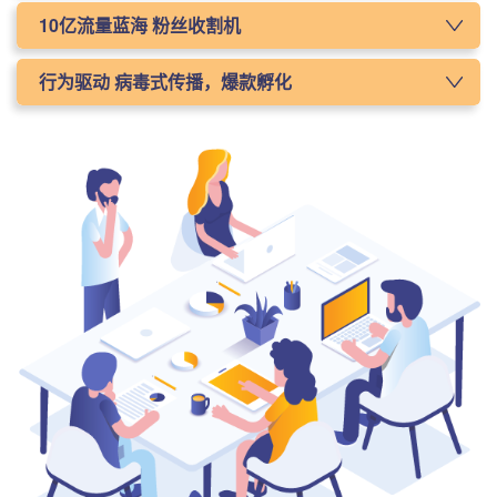
视频内容多元化，明星、达人、 PGC作者共同为短视频输出高质
10亿流量蓝海 粉丝收割机
量、有趣、搞笑的内容。
短视频短视频拥有1 0亿级别的流量洼地，目前还有很大的发展空
行为驱动 病毒式传播，爆款孵化
间，越先进入，越早收获精准粉丝。
病毒式的传播方式，缩短了品牌广告路径， 让用户从围观到主动参
与，利用抖 音独有的传播路径驱动用户行为，快速 孵化爆款。