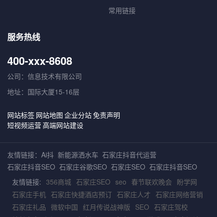
常用链接
服务热线
400-xxx-8608
公司：信息技术有限公司
地址：国际大厦15-16层
网站标签
网站地图
企业分站
免责声明
短视频运营
高端网站建设
友情链接：
Ai抖
新能源洒水车
石家庄抖音代运营
石家庄抖音SEO
石家庄谷歌SEO
石家庄SEO
石家庄抖音SEO
友情链接:
356商城
石家庄SEO
seo
春节联欢晚会
盼学网
石家庄手机
石家庄快捷酒店预订
石家庄人才
石家庄网络营销
石家庄礼品
微软中国
红月传说战神版
SEO
石家庄驾校